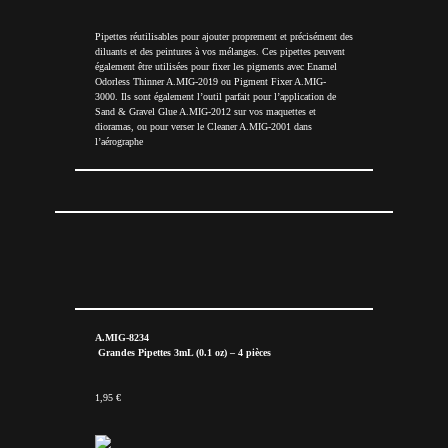
Pipettes réutilisables pour ajouter proprement et précisément des
diluants et des peintures à vos mélanges. Ces pipettes peuvent
également être utilisées pour fixer les pigments avec Enamel
Odorless Thinner A.MIG-2019 ou Pigment Fixer A.MIG-
3000. Ils sont également l’outil parfait pour l’application de
Sand & Gravel Glue A.MIG-2012 sur vos maquettes et
dioramas, ou pour verser le Cleaner A.MIG-2001 dans
l’aérographe
A.MIG-8234
Grandes Pipettes 3mL (0.1 oz) – 4 pièces
1,95 €