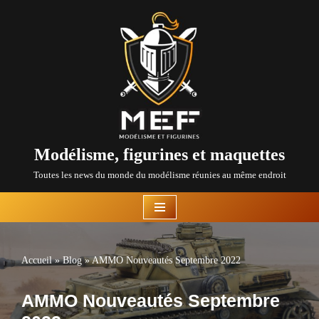
Aller
au
contenu
Modélisme, figurines et maquettes
Toutes les news du monde du modélisme réunies au même endroit
Accueil
»
Blog
»
AMMO Nouveautés Septembre 2022
AMMO Nouveautés Septembre