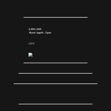
A.MIG-2049
Mastic Apprêt – Epais
4,50 €