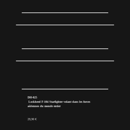
DH-025
Lockheed F-104 Starfighter volant dans les forces
aériennes du monde entier
29,90 €