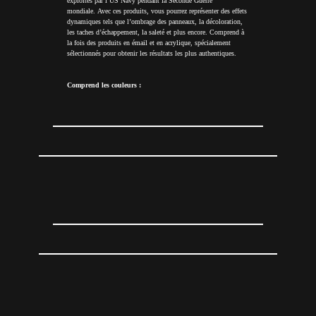
exploités par l’US Navy pendant la Seconde Guerre
mondiale. Avec ces produits, vous pourrez représenter des effets
dynamiques tels que l’ombrage des panneaux, la décoloration,
les taches d’échappement, la saleté et plus encore. Comprend à
la fois des produits en émail et en acrylique, spécialement
sélectionnés pour obtenir les résultats les plus authentiques.
Comprend les couleurs :