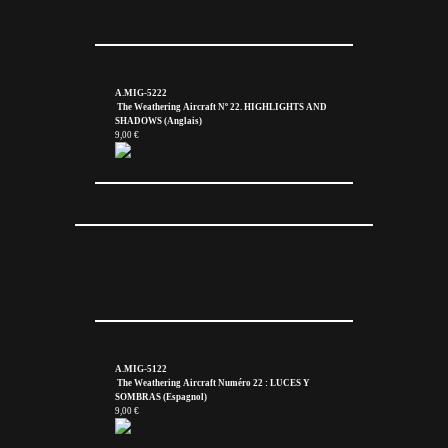
A.MIG-5222
The Weathering Aircraft Nº 22. HIGHLIGHTS AND
SHADOWS (Anglais)
9,00 €
A.MIG-5122
The Weathering Aircraft Numéro 22 : LUCES Y
SOMBRAS (Espagnol)
9,00 €