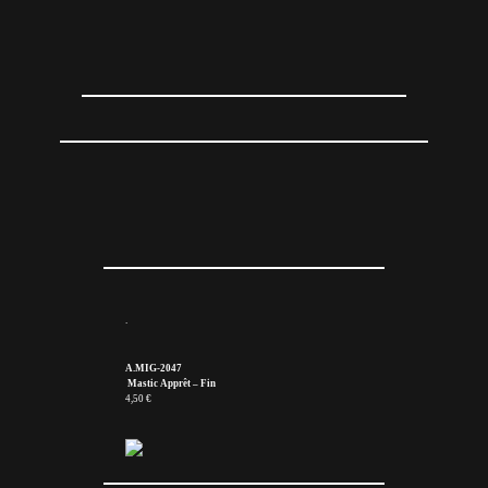
.
A.MIG-2047
Mastic Apprêt – Fin
4,50 €