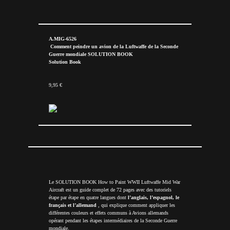
A.MIG-6526
Comment peindre un avion de la Luftwaffe de la Seconde
Guerre mondiale SOLUTION BOOK
Solution Book
9,95 €
Le SOLUTION BOOK How to Paint WWII Luftwaffe Mid War
Aircraft est un guide complet de 72 pages avec des tutoriels
étape par étape en quatre langues dont
l’anglais, l’espagnol, le
français et l’allemand
, qui explique comment appliquer les
différentes couleurs et effets communs à Avions allemands
opérant pendant les étapes intermédiaires de la Seconde Guerre
mondiale.