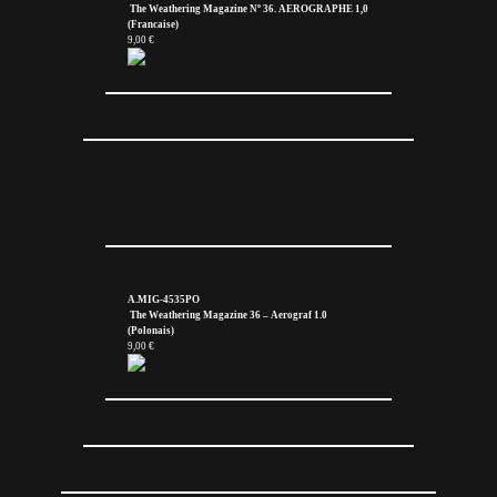
The Weathering Magazine Nº 36. AEROGRAPHE 1,0
(Francaise)
9,00 €
A.MIG-4535PO
The Weathering Magazine 36 – Aerograf 1.0
(Polonais)
9,00 €