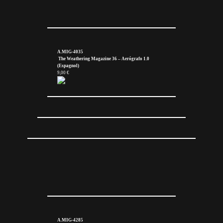
A.MIG-4035
The Weathering Magazine 36 – Aerógrafo 1.0
(Espagnol)
9,00 €
A.MIG-4285