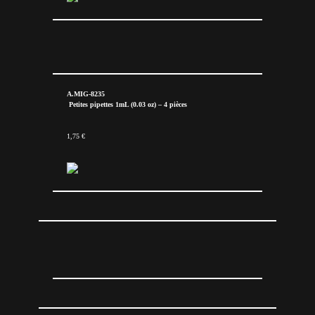
A.MIG-8235
Petites pipettes 1mL (0.03 oz) – 4 pièces
1,75 €