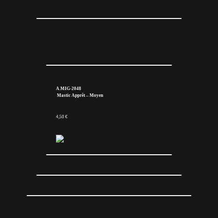
A.MIG-2048
Mastic Apprêt – Moyen
4,50 €