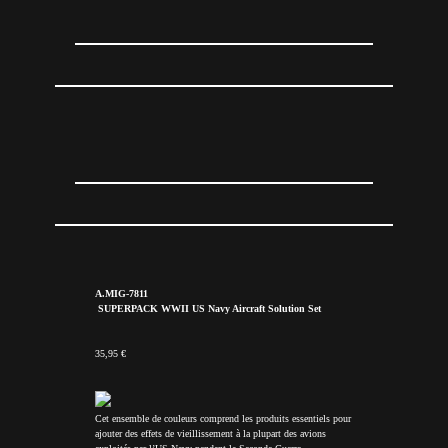
A.MIG-7811
SUPERPACK WWII US Navy Aircraft Solution Set
35,95 €
Cet ensemble de couleurs comprend les produits essentiels pour
ajouter des effets de vieillissement à la plupart des avions