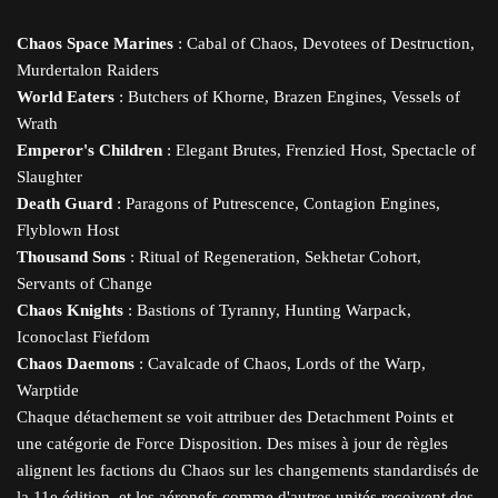
Chaos Space Marines
: Cabal of Chaos, Devotees of Destruction,
Murdertalon Raiders
World Eaters
: Butchers of Khorne, Brazen Engines, Vessels of
Wrath
Emperor's Children
: Elegant Brutes, Frenzied Host, Spectacle of
Slaughter
Death Guard
: Paragons of Putrescence, Contagion Engines,
Flyblown Host
Thousand Sons
: Ritual of Regeneration, Sekhetar Cohort,
Servants of Change
Chaos Knights
: Bastions of Tyranny, Hunting Warpack,
Iconoclast Fiefdom
Chaos Daemons
: Cavalcade of Chaos, Lords of the Warp,
Warptide
Chaque détachement se voit attribuer des Detachment Points et
une catégorie de Force Disposition. Des mises à jour de règles
alignent les factions du Chaos sur les changements standardisés de
la 11e édition, et les aéronefs comme d'autres unités reçoivent des