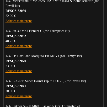
1/32 Messerschmitt Me 262A-1/A-2 with R4M & Bomb selector (for
Revell kit)
RFSQS-32050
22.00 €
Acheter maintenant
1/32 Su-30 MKI Flanker G (for Trumpeter kit)
RFSQS-32052
40.25 €
Acheter maintenant
1/32 De Havilland Mosquito FB Mk.VI (for Tamiya kit)
RFSQS-32070
23.90 €
Acheter maintenant
1/32 F/A-18F Super Hornet (up to LOT26) (for Revell kit)
RFSQS-32041
28.00 €
Acheter maintenant
1/32 Sukhoi Su-30 MKK Flanker G (for Trumpeter kit)