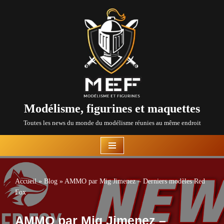
Aller
au
contenu
Modélisme, figurines et maquettes
Toutes les news du monde du modélisme réunies au même endroit
Accueil
»
Blog
»
AMMO par Mig Jimenez – Derniers modèles Red
Fox
AMMO par Mig Jimenez –