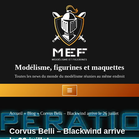
Aller
au
contenu
Modélisme, figurines et maquettes
Toutes les news du monde du modélisme réunies au même endroit
Accueil
»
Blog
»
Corvus Belli – Blackwind arrive le 26 juillet
Corvus Belli – Blackwind arrive