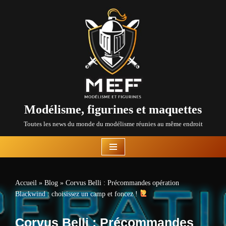
Aller
au
contenu
Modélisme, figurines et maquettes
Toutes les news du monde du modélisme réunies au même endroit
Accueil
»
Blog
»
Corvus Belli : Précommandes opération
Blackwind : choisissez un camp et foncez !
Corvus Belli : Précommandes