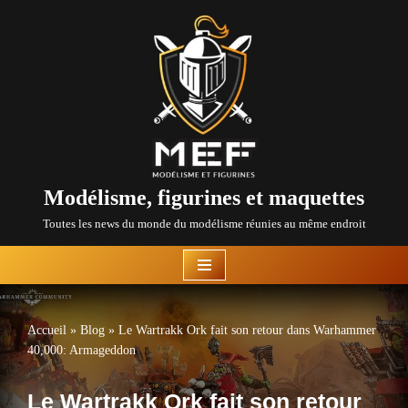
Aller
au
contenu
Modélisme, figurines et maquettes
Toutes les news du monde du modélisme réunies au même endroit
Accueil
»
Blog
»
Le Wartrakk Ork fait son retour dans Warhammer
40,000: Armageddon
Le Wartrakk Ork fait son retour