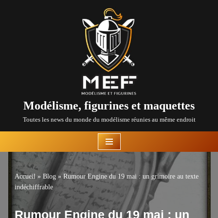
Aller
au
contenu
Modélisme, figurines et maquettes
Toutes les news du monde du modélisme réunies au même endroit
Accueil
»
Blog
»
Rumour Engine du 19 mai : un grimoire au texte
indéchiffrable
Rumour Engine du 19 mai : un