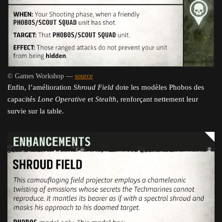
© Games Workshop —
source
Enfin, l’amélioration
Shroud Field
dote les modèles Phobos des
capacités
Lone Operative
et
Stealth
, renforçant nettement leur
survie sur la table.