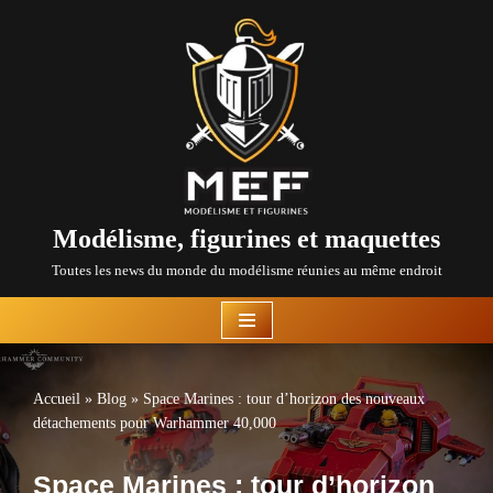
Aller
au
contenu
Modélisme, figurines et maquettes
Toutes les news du monde du modélisme réunies au même endroit
Accueil
»
Blog
»
Space Marines : tour d’horizon des nouveaux
détachements pour Warhammer 40,000
Space Marines : tour d’horizon