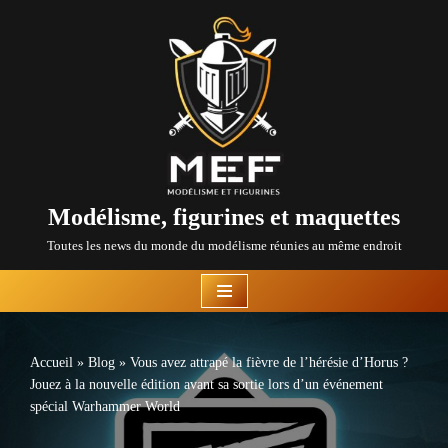
Aller
au
contenu
Modélisme, figurines et maquettes
Toutes les news du monde du modélisme réunies au même endroit
Accueil
»
Blog
»
Vous avez attrapé la fièvre de l’hérésie d’Horus ?
Jouez à la nouvelle édition avant sa sortie lors d’un événement
spécial Warhammer World