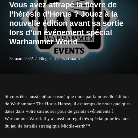
Vous avez attrapé la fièvre de
l’hérésie d’Horus ? Jouez à la
nouvelle édition avant sa sortie
lors d’un événement spécial
Warhammer World
28 mars 2022
Blog
par
Essermarth
Si vous êtes aussi enthousiasmé que nous par la nouvelle édition
de Warhammer: The Horus Heresy, il est temps de noter quelques
dates dans votre calendrier pour de grands événements à
Warhammer World. Il y a aussi un régal très spécial pour les fans
du jeu de bataille stratégique Middle-earth™.