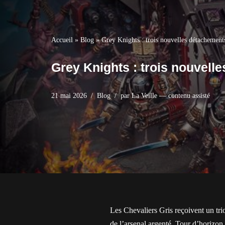
Accueil
»
Blog
»
Grey Knights : trois nouvelles détachement
Grey Knights : trois nouvel
21 mai 2026
Blog
par
La Veille — contenu assisté
Les Chevaliers Gris reçoivent un t
de l’arsenal argenté. Tour d’horizon 