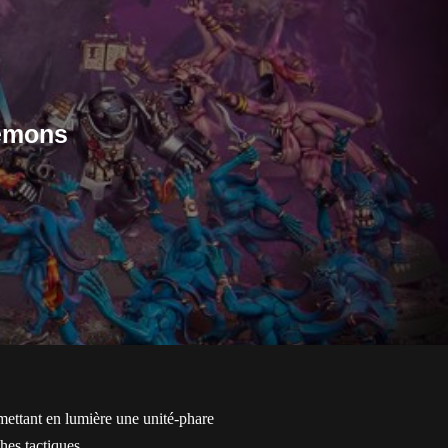
démons
ettant en lumière une unité-phare
hes tactiques.