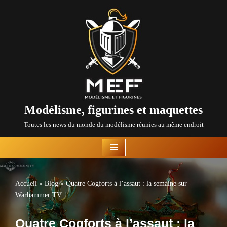
Aller
au
contenu
Modélisme, figurines et maquettes
Toutes les news du monde du modélisme réunies au même endroit
Accueil
»
Blog
»
Quatre Cogforts à l’assaut : la semaine sur
Warhammer TV
Quatre Cogforts à l’assaut : la