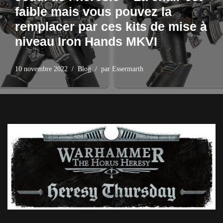
faible mais vous pouvez la
remplacer par ces kits de mise à
niveau Iron Hands MKVI
10 novembre 2022
Blog
par
Essermarth